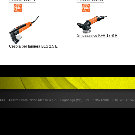
Smussatrice KFH 17-8 R
Cesoia per lamiera BLS 2.5 E
CDU - Centro Distribuzione Utensili S.p.A. - Caponago (MB) - Tel. 02 95746081 - P.ta IVA 1127