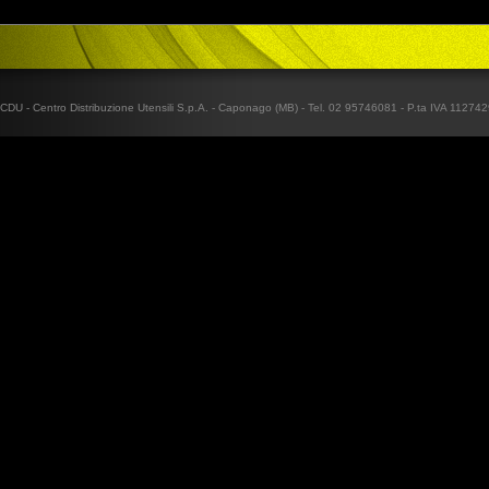
CDU - Centro Distribuzione Utensili S.p.A. - Caponago (MB) - Tel. 02 95746081 - P.ta IVA 1127