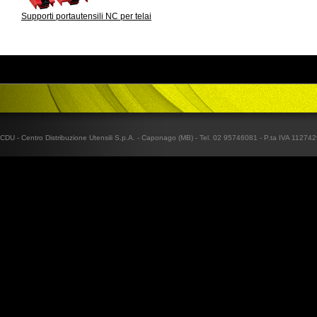
Supporti portautensili NC per telai
CDU - Centro Distribuzione Utensili S.p.A. - Caponago (MB) - Tel. 02 95746081 - P.ta IVA 1127