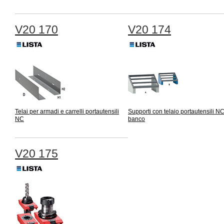
V20 170
V20 174
Telai per armadi e carrelli portautensili
Supporti con telaio portautensili N
NC
banco
V20 175