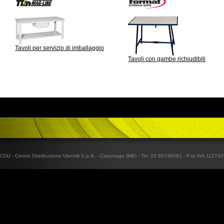
Tavoli per servizio di imballaggio
Tavoli con gambe richiudibili
CDU - Centro Distribuzione Utensili S.p.A. - Caponago (MB) - Tel. 02 95746081 - P.ta IVA 1127