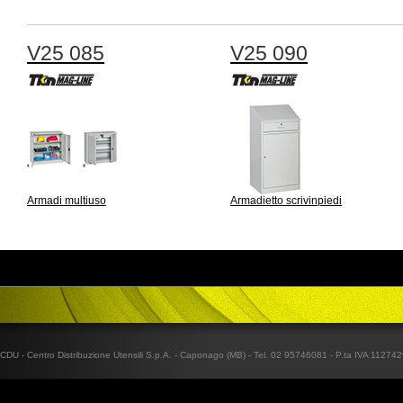
V25 085
V25 090
Armadi multiuso
Armadietto scrivinpiedi
CDU - Centro Distribuzione Utensili S.p.A. - Caponago (MB) - Tel. 02 95746081 - P.ta IVA 1127