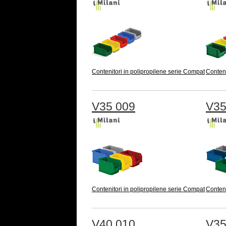
Contenitori in polipropilene serie Compat
Conteni
V35 009
V35
Contenitori in polipropilene serie Compat
Conteni
V40 010
V35