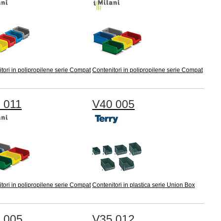
tori in polipropilene serie Compat
Contenitori in polipropilene serie Compat
 011
V40 005
tori in polipropilene serie Compat
Contenitori in plastica serie Union Box
 005
V35 012