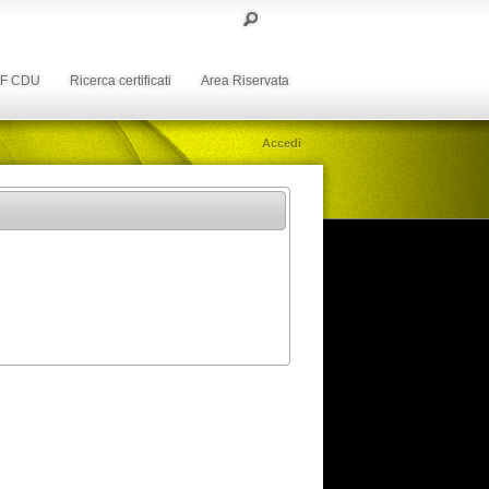
DF CDU
Ricerca certificati
Area Riservata
Accedi