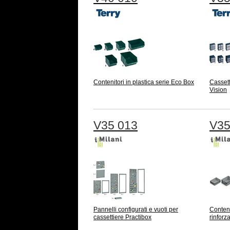
Contenitori in plastica serie Eco Box
Cassett
Vision
V35 013
V35
Pannelli configurati e vuoti per
Conteni
cassettiere Practibox
rinforz