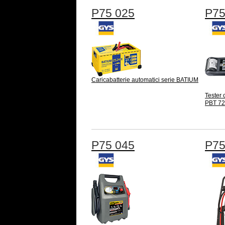
P75 025
P75
Caricabatterie automatici serie BATIUM
Tester 
PBT 7
P75 045
P75