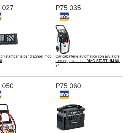
 027
P75 035
con stampante per diagnosi mod.
Caricabatterie automatico con avviatore
20
d'emergenza mod. DIAG-STARTIUM 60-
24
 050
P75 060