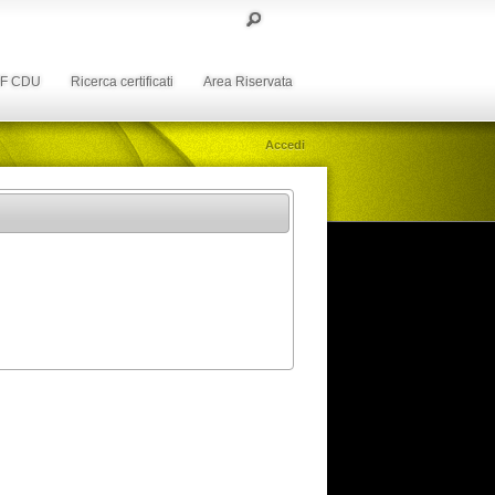
DF CDU
Ricerca certificati
Area Riservata
Accedi