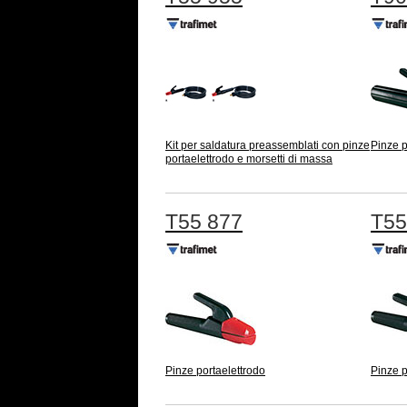
Kit per saldatura preassemblati con pinze
Pinze p
portaelettrodo e morsetti di massa
T55 877
T55
Pinze portaelettrodo
Pinze p