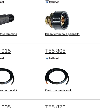
tore femmina
Presa femmina a pannello
 915
T55 805
rame rivestiti
Cavi di rame rivestiti
 005
T55 870