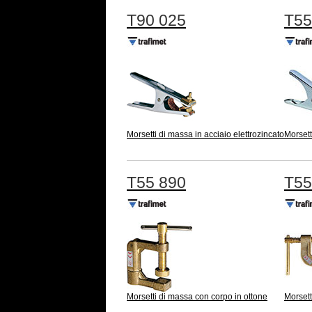
T90 025
T55
Morsetti di massa in acciaio elettrozincato
Morsett
T55 890
T55
Morsetti di massa con corpo in ottone
Morsett