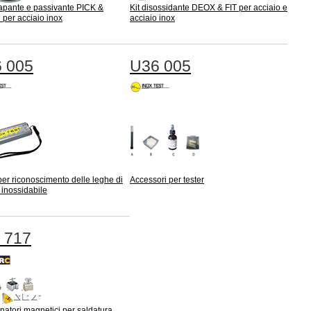
capante e passivante PICK &
Kit disossidante DEOX & FIT per acciaio e
per acciaio inox
acciaio inox
 005
U36 005
per riconoscimento delle leghe di
Accessori per tester
 inossidabile
 717
natori magnetici per saldatura