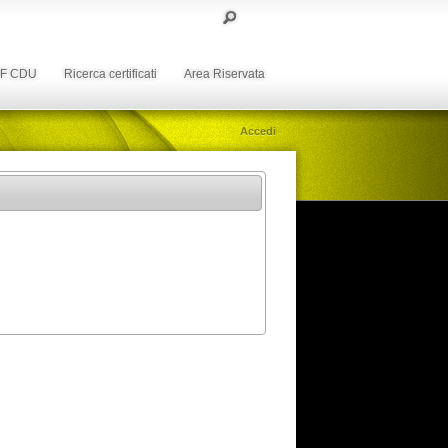
DF CDU
Ricerca certificati
Area Riservata
Accedi