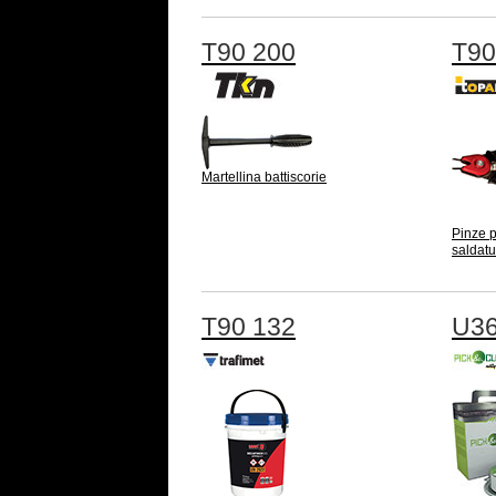
T90 200
T90
Martellina battiscorie
Pinze p
saldat
T90 132
U36