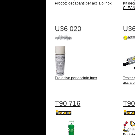
Prodotti decapanti per acciaio inox
Kit de
CLEAN 
U36 020
U36
Protettivo per acciaio inox
Tester 
acciaio
T90 716
T90
Posizio