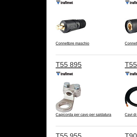
Connettore maschio
Connet
T55 895
T55
Capicorda per cavo per saldatura
Cavi di 
T55 955
T90