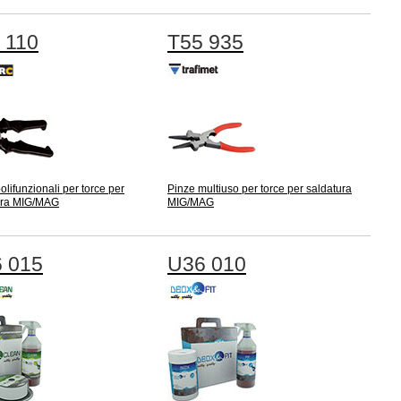
 110
T55 935
olifunzionali per torce per
Pinze multiuso per torce per saldatura
ura MIG/MAG
MIG/MAG
 015
U36 010