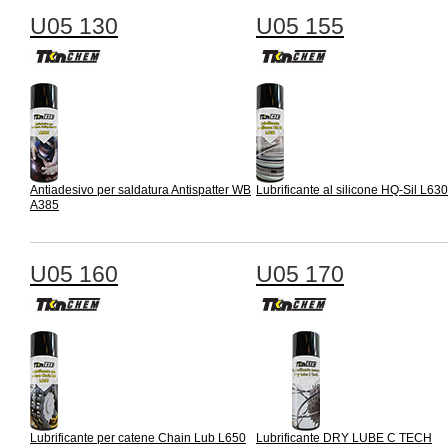
U05 130
U05 155
Antiadesivo per saldatura Antispatter WB
Lubrificante al silicone HQ-Sil L630
A385
U05 160
U05 170
Lubrificante per catene Chain Lub L650
Lubrificante DRY LUBE C TECH