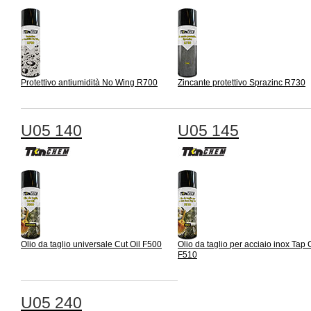
Protettivo antiumidità No Wing R700
Zincante protettivo Sprazinc R730
U05 140
U05 145
Olio da taglio universale Cut Oil F500
Olio da taglio per acciaio inox Tap 
F510
U05 240