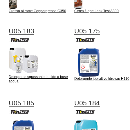
Grasso al rame Coppergrease G350
Cerca fughe Leak Test A390
U05 183
U05 175
Detergente sgrassante Lucido a base
Detergente iperattivo Idrovap H110
acqua
U05 185
U05 184