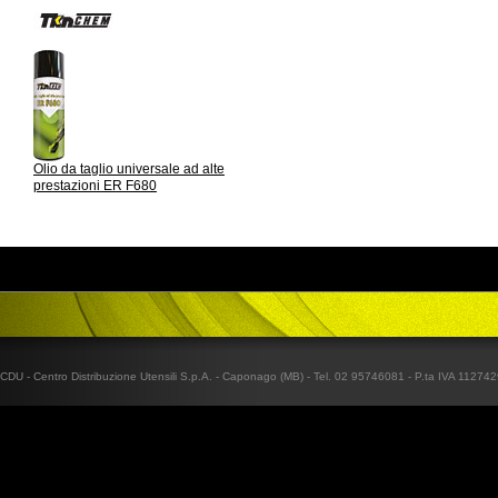
Olio da taglio universale ad alte
prestazioni ER F680
CDU - Centro Distribuzione Utensili S.p.A. - Caponago (MB) - Tel. 02 95746081 - P.ta IVA 1127