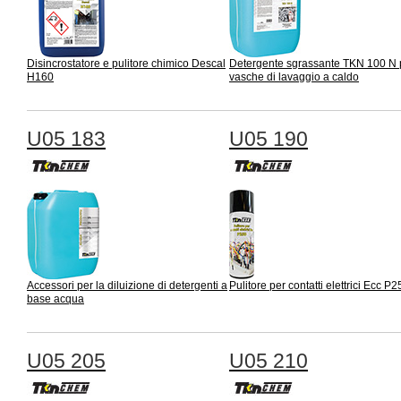
Disincrostatore e pulitore chimico Descal
Detergente sgrassante TKN 100 N 
H160
vasche di lavaggio a caldo
U05 183
U05 190
Accessori per la diluizione di detergenti a
Pulitore per contatti elettrici Ecc P2
base acqua
U05 205
U05 210