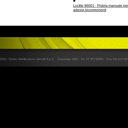
Loctite 96001 - Pistola manuale pe
adesivi bicomponenti
CDU - Centro Distribuzione Utensili S.p.A. - Caponago (MB) - Tel. 02 95746081 - P.ta IVA 1127