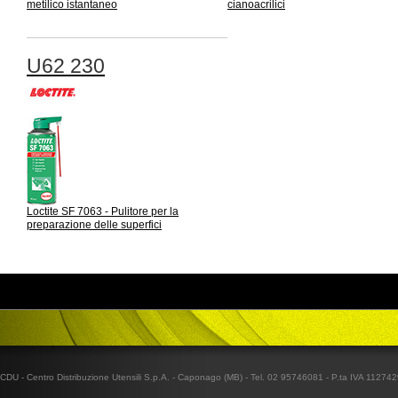
metilico istantaneo
cianoacrilici
U62 230
Loctite SF 7063 - Pulitore per la
preparazione delle superfici
CDU - Centro Distribuzione Utensili S.p.A. - Caponago (MB) - Tel. 02 95746081 - P.ta IVA 1127