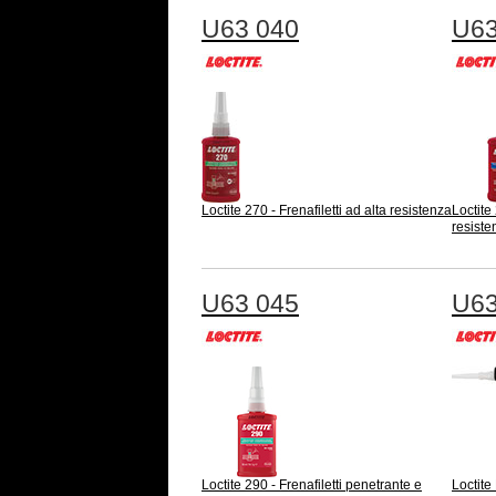
U63 040
U63
Loctite 270 - Frenafiletti ad alta resistenza
Loctite
resiste
U63 045
U63
Loctite 290 - Frenafiletti penetrante e
Loctit