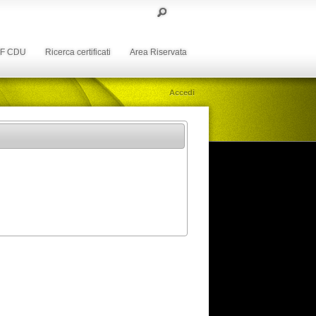
DF CDU
Ricerca certificati
Area Riservata
Accedi