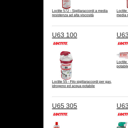
Loctite 572 - Sigillaraccordi a media
Loctite
resistenza ad alta viscosità
media 
U63 100
U63
Loctite
potabile
Loctite 55 - Filo sigillaraccordi per gas,
idrogeno ed acqua potabile
U65 305
U63