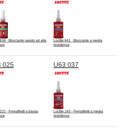
 638 - Bloccante rapido ad alta
Loctite 641 - Bloccante a media
nza
resistenza
 025
U63 037
 222 - Frenafiletti a bassa
Loctite 243 - Frenafiletti a media
nza
resistenza