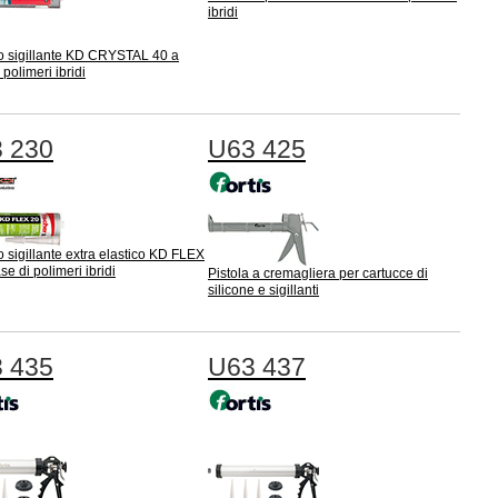
ibridi
o sigillante KD CRYSTAL 40 a
 polimeri ibridi
 230
U63 425
 sigillante extra elastico KD FLEX
se di polimeri ibridi
Pistola a cremagliera per cartucce di
silicone e sigillanti
 435
U63 437