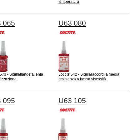
temperatura
 065
U63 080
 573 - Sigillaflange a lenta
Loctite 542 - Sigillaraccordi a media
rizzazione
resistenza a bassa viscosità
 095
U63 105