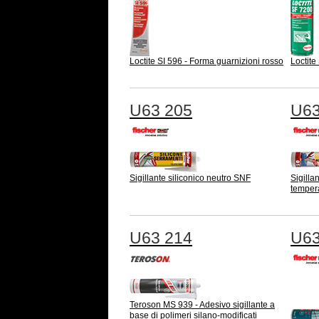
Loctite SI 596 - Forma guarnizioni rosso
Loctite
U63 205
U63
Sigillante siliconico neutro SNF
Sigilla
temper
U63 214
U63
Teroson MS 939 - Adesivo sigillante a
base di polimeri silano-modificati