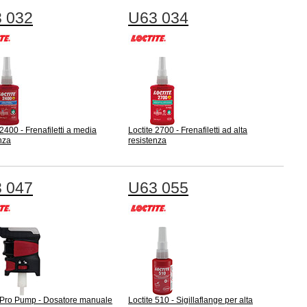
 032
U63 034
 2400 - Frenafiletti a media
Loctite 2700 - Frenafiletti ad alta
nza
resistenza
 047
U63 055
e Pro Pump - Dosatore manuale
Loctite 510 - Sigillaflange per alta