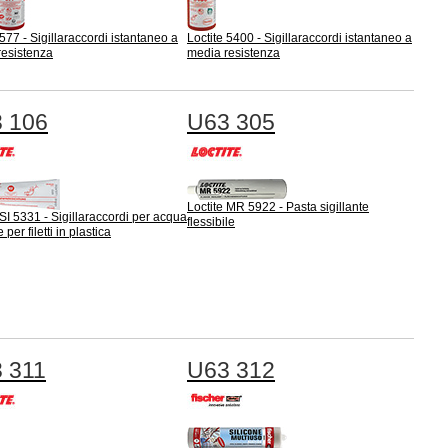
 577 - Sigillaraccordi istantaneo a
Loctite 5400 - Sigillaraccordi istantaneo a
resistenza
media resistenza
 106
U63 305
Loctite MR 5922 - Pasta sigillante
 SI 5331 - Sigillaraccordi per acqua
flessibile
 per filetti in plastica
 311
U63 312