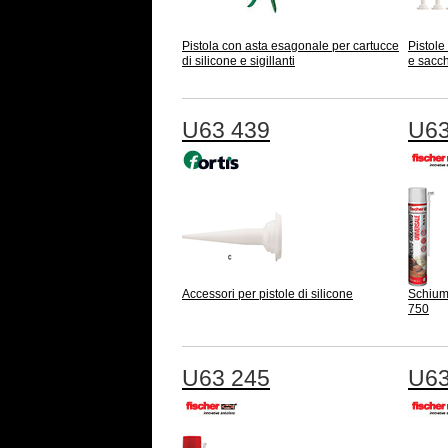
Pistola con asta esagonale per cartucce
Pistole
di silicone e sigillanti
e sacche
U63 439
U63
Accessori per pistole di silicone
Schium
750
U63 245
U63