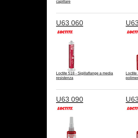
capillare
U63 060
U63
Loctite 518 - Sigillaflange a media
Loctite
resistenza
polime
U63 090
U63