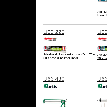
Adesiv
base di
U63 225
U63
Adesivo sigillante extra forte KD ULTRA
Adesivo
60 a base di polimeri ibridi
20 a ba
U63 430
U63