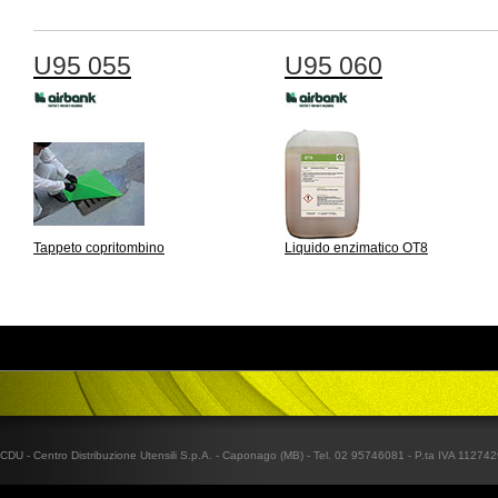
U95 055
U95 060
Tappeto copritombino
Liquido enzimatico OT8
CDU - Centro Distribuzione Utensili S.p.A. - Caponago (MB) - Tel. 02 95746081 - P.ta IVA 1127