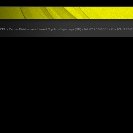
CDU - Centro Distribuzione Utensili S.p.A. - Caponago (MB) - Tel. 02 95746081 - P.ta IVA 1127