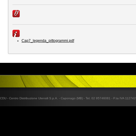
Cap7_legenda_pittogrammi.pdf
CDU - Centro Distribuzione Utensili S.p.A. - Caponago (MB) - Tel. 02 95746081 - P.ta IVA 1127