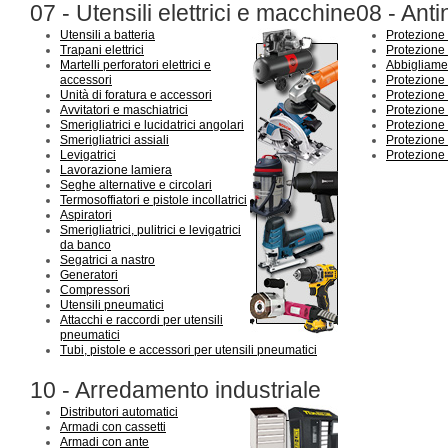
07 - Utensili elettrici e macchine
08 - Anti
Utensili a batteria
Protezione 
Trapani elettrici
Protezione
Martelli perforatori elettrici e
Abbigliament
accessori
Protezione
Unità di foratura e accessori
Protezione
Avvitatori e maschiatrici
Protezione 
Smerigliatrici e lucidatrici angolari
Protezione 
Smerigliatrici assiali
Protezione 
Levigatrici
Protezione
Lavorazione lamiera
Seghe alternative e circolari
Termosoffiatori e pistole incollatrici
Aspiratori
Smerigliatrici, pulitrici e levigatrici
da banco
Segatrici a nastro
Generatori
Compressori
Utensili pneumatici
Attacchi e raccordi per utensili
pneumatici
Tubi, pistole e accessori per utensili pneumatici
10 - Arredamento industriale
Distributori automatici
Armadi con cassetti
Armadi con ante