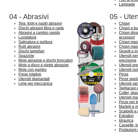
Lampade
04 - Abrasivi
05 - Uten
Tela, fogli e nastri abrasivi
Chiavi
Dischi abrasivi fibra e carta
Chiavi a bu
Abrasivi a cambio rapido
Chiavi din
Lucidatura
accessori
Satinatura e pulitura
Chiavi mas
Rulli abrasivi
Chiavi mas
Dischi lamellari
Giraviti e in
Spazzole
Utensili per
Mole abrasive e dischi troncatori
precisione
Mole a disco e pietre abrasive
Utensili pre
Mole con gambo
Utensili iso
Frese rotative
Pinze
Utensili diamantati
Pinze spella
Lime per meccanica
Utensili vari
Tagliacavi 
Cutter, sba
Utensili ma
Pinze per 
Martelli e 
Scalpelli e
Estrattori
Idraulica
Cassette, bo
Postazioni