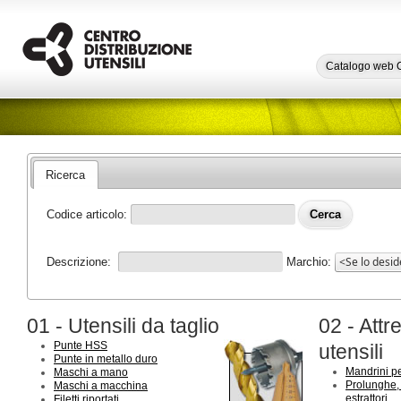
Catalogo web
Ricerca
Codice articolo:
Descrizione:
Marchio:
01 - Utensili da taglio
02 - Att
Punte HSS
utensili
Punte in metallo duro
Mandrini p
Maschi a mano
Prolunghe, 
Maschi a macchina
estrattori
Filetti riportati