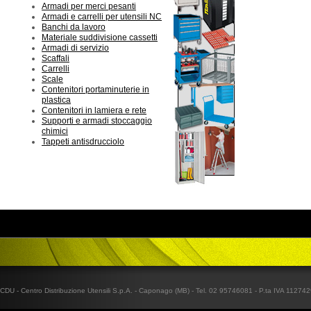
Armadi per merci pesanti
Armadi e carrelli per utensili NC
Banchi da lavoro
Materiale suddivisione cassetti
Armadi di servizio
Scaffali
Carrelli
Scale
Contenitori portaminuterie in
plastica
Contenitori in lamiera e rete
Supporti e armadi stoccaggio
chimici
Tappeti antisdrucciolo
CDU - Centro Distribuzione Utensili S.p.A. - Caponago (MB) - Tel. 02 95746081 - P.ta IVA 1127