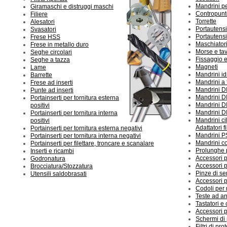
Mandrini pe
Giramaschi e distruggi maschi
Contropunte
Filiere
Torrette
Alesatori
Portautensi
Svasatori
Portautensi
Frese HSS
Maschiator
Frese in metallo duro
Morse e ta
Seghe circolari
Fissaggio e
Seghe a tazza
Magneti
Lame
Mandrini id
Barrette
Mandrini a 
Frese ad inserti
Mandrini D
Punte ad inserti
Mandrini D
Portainserti per tornitura esterna
Mandrini D
positivi
Mandrini D
Portainserti per tornitura interna
Mandrini ci
positivi
Adattatori fi
Portainserti per tornitura esterna negativi
Mandrini 
Portainserti per tornitura interna negativi
Mandrini co
Portainserti per filettare, troncare e scanalare
Prolunghe 
Inserti e ricambi
Accessori 
Godronatura
Accessori 
Brocciatura/Stozzatura
Pinze di s
Utensili saldobrasati
Accessori 
Codoli per
Teste ad an
Tastatori e 
Accessori p
Schermi di
Filtri di pr