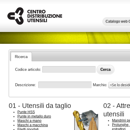
Catalogo web
Ricerca
Codice articolo:
Descrizione:
Marchio:
01 - Utensili da taglio
02 - Att
Punte HSS
utensili
Punte in metallo duro
Mandrini p
Maschi a mano
Prolunghe, 
Maschi a macchina
estrattori
Filetti riportati