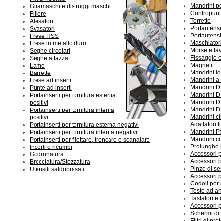
Mandrini pe
Giramaschi e distruggi maschi
Contropunte
Filiere
Torrette
Alesatori
Portautensi
Svasatori
Portautensi
Frese HSS
Maschiator
Frese in metallo duro
Morse e ta
Seghe circolari
Fissaggio e
Seghe a tazza
Magneti
Lame
Mandrini id
Barrette
Mandrini a 
Frese ad inserti
Mandrini D
Punte ad inserti
Mandrini D
Portainserti per tornitura esterna
Mandrini D
positivi
Mandrini D
Portainserti per tornitura interna
Mandrini ci
positivi
Adattatori fi
Portainserti per tornitura esterna negativi
Mandrini 
Portainserti per tornitura interna negativi
Mandrini co
Portainserti per filettare, troncare e scanalare
Prolunghe 
Inserti e ricambi
Accessori 
Godronatura
Accessori 
Brocciatura/Stozzatura
Pinze di s
Utensili saldobrasati
Accessori 
Codoli per
Teste ad an
Tastatori e 
Accessori p
Schermi di
Filtri di pr