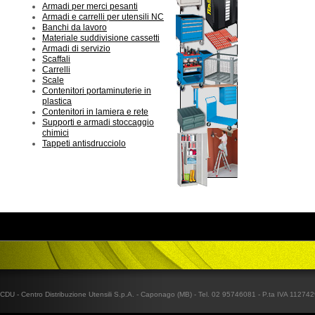
Armadi per merci pesanti
Armadi e carrelli per utensili NC
Banchi da lavoro
Materiale suddivisione cassetti
Armadi di servizio
Scaffali
Carrelli
Scale
Contenitori portaminuterie in
plastica
Contenitori in lamiera e rete
Supporti e armadi stoccaggio
chimici
Tappeti antisdrucciolo
CDU - Centro Distribuzione Utensili S.p.A. - Caponago (MB) - Tel. 02 95746081 - P.ta IVA 1127