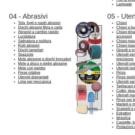
Lampade
04 - Abrasivi
05 - Uten
Tela, fogli e nastri abrasivi
Chiavi
Dischi abrasivi fibra e carta
Chiavi a bu
Abrasivi a cambio rapido
Chiavi din
Lucidatura
accessori
Satinatura e pulitura
Chiavi mas
Rulli abrasivi
Chiavi mas
Dischi lamellari
Giraviti e in
Spazzole
Utensili per
Mole abrasive e dischi troncatori
precisione
Mole a disco e pietre abrasive
Utensili pre
Mole con gambo
Utensili iso
Frese rotative
Pinze
Utensili diamantati
Pinze spella
Lime per meccanica
Utensili vari
Tagliacavi 
Cutter, sba
Utensili ma
Pinze per 
Martelli e 
Scalpelli e
Estrattori
Idraulica
Cassette, bo
Postazioni