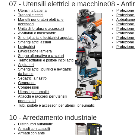
07 - Utensili elettrici e macchine
08 - Anti
Utensili a batteria
Protezione 
Trapani elettrici
Protezione
Martelli perforatori elettrici e
Abbigliament
accessori
Protezione
Unità di foratura e accessori
Protezione
Avvitatori e maschiatrici
Protezione 
Smerigliatrici e lucidatrici angolari
Protezione 
Smerigliatrici assiali
Protezione 
Levigatrici
Protezione
Lavorazione lamiera
Seghe alternative e circolari
Termosoffiatori e pistole incollatrici
Aspiratori
Smerigliatrici, pulitrici e levigatrici
da banco
Segatrici a nastro
Generatori
Compressori
Utensili pneumatici
Attacchi e raccordi per utensili
pneumatici
Tubi, pistole e accessori per utensili pneumatici
10 - Arredamento industriale
Distributori automatici
Armadi con cassetti
Armadi con ante